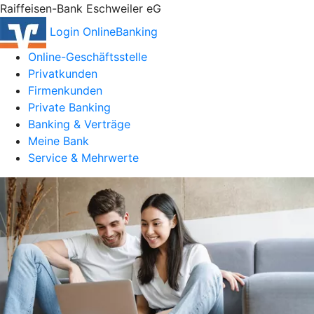
Raiffeisen-Bank Eschweiler eG
Login OnlineBanking
Online-Geschäftsstelle
Privatkunden
Firmenkunden
Private Banking
Banking & Verträge
Meine Bank
Service & Mehrwerte