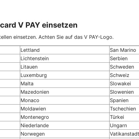
ocard V PAY einsetzen
ellen einsetzen. Achten Sie auf das V PAY-Logo.
Lettland
San Marino
Lichtenstein
Serbien
Litauen
Schweden
Luxemburg
Schweiz
Malta
Slowakei
Mazedonien
Slowenien
Monaco
Spanien
Moldawien
Tschechien
Montenegro
Türkei
Niederlande
Ungarn
Norwegen
Vatikanstad